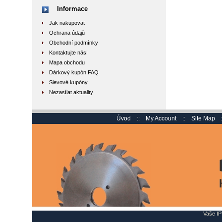
Informace
Jak nakupovat
Ochrana údajů
Obchodní podmínky
Kontaktujte nás!
Mapa obchodu
Dárkový kupón FAQ
Slevové kupóny
Nezasílat aktuality
Úvod
::
My Account
::
Site Map
Vaše IP