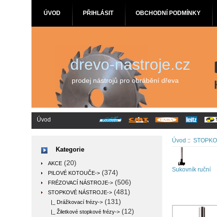
ÚVOD
PŘIHLÁSIT
OBCHODNÍ PODMÍNKY
drevo-nastroje.cz
prodej nástrojů pro obrábění dřeva
Úvod
Úvod
::
STOPKO
Kategorie
(20)
AKCE
Sukovník ruční
(374)
PILOVÉ KOTOUČE->
(506)
FRÉZOVACÍ NÁSTROJE->
(481)
STOPKOVÉ NÁSTROJE
->
(131)
|_ Drážkovací frézy->
(12)
|_ Žiletkové stopkové frézy->