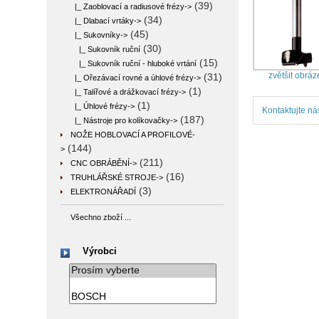
(39)
|_ Zaoblovací a radiusové frézy->
(34)
|_ Dlabací vrtáky->
(45)
|_ Sukovníky
->
(30)
|_ Sukovník ruční
(15)
|_ Sukovník ruční - hluboké vrtání
zvětšit obráz
(31)
|_ Ořezávací rovné a úhlové frézy->
(1)
|_ Talířové a drážkovací frézy->
(1)
|_ Úhlové frézy->
Kontaktujte ná
(187)
|_ Nástroje pro kolíkovačky->
NOŽE HOBLOVACÍ A PROFILOVÉ-
(144)
>
(211)
CNC OBRÁBĚNÍ->
(16)
TRUHLÁŘSKÉ STROJE->
(3)
ELEKTRONÁŘADÍ
Všechno zboží ...
Výrobci