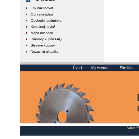
Jak nakupovat
Ochrana údajů
Obchodní podmínky
Kontaktujte nás!
Mapa obchodu
Dárkový kupón FAQ
Slevové kupóny
Nezasílat aktuality
Úvod
::
My Account
::
Site Map
Vaše IP