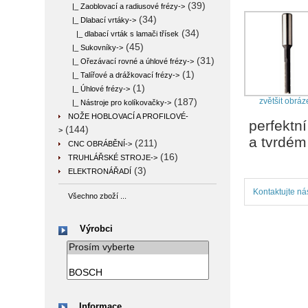
(39)
|_ Zaoblovací a radiusové frézy->
(34)
|_ Dlabací vrtáky
->
(34)
|_ dlabací vrták s lamači třísek
(45)
|_ Sukovníky->
(31)
|_ Ořezávací rovné a úhlové frézy->
(1)
|_ Talířové a drážkovací frézy->
(1)
|_ Úhlové frézy->
zvětšit obráz
(187)
|_ Nástroje pro kolíkovačky->
NOŽE HOBLOVACÍ A PROFILOVÉ-
perfektn
(144)
>
a tvrdém
(211)
CNC OBRÁBĚNÍ->
(16)
TRUHLÁŘSKÉ STROJE->
(3)
ELEKTRONÁŘADÍ
Kontaktujte ná
Všechno zboží ...
Výrobci
Informace