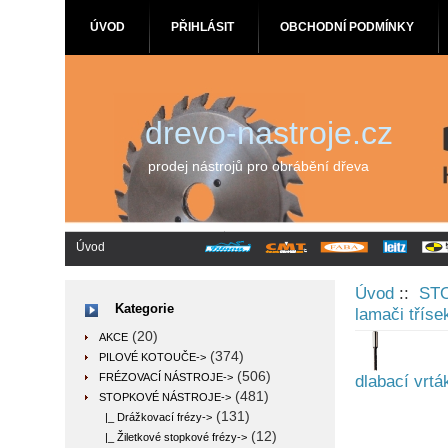
ÚVOD
PŘIHLÁSIT
OBCHODNÍ PODMÍNKY
drevo-nastroje.cz
prodej nástrojů pro obrábění dřeva
Úvod
Úvod
::
ST
Kategorie
lamači tříse
(20)
AKCE
(374)
PILOVÉ KOTOUČE->
(506)
FRÉZOVACÍ NÁSTROJE->
dlabací vrtá
(481)
STOPKOVÉ NÁSTROJE
->
(131)
|_ Drážkovací frézy->
(12)
|_ Žiletkové stopkové frézy->