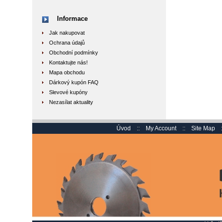
Informace
Jak nakupovat
Ochrana údajů
Obchodní podmínky
Kontaktujte nás!
Mapa obchodu
Dárkový kupón FAQ
Slevové kupóny
Nezasílat aktuality
Úvod
::
My Account
::
Site Map