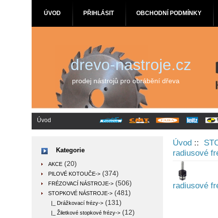
ÚVOD
PŘIHLÁSIT
OBCHODNÍ PODMÍNKY
drevo-nastroje.cz
prodej nástrojů pro obrábění dřeva
Úvod
Úvod
::
ST
Kategorie
radiusové fr
(20)
AKCE
(374)
PILOVÉ KOTOUČE->
(506)
FRÉZOVACÍ NÁSTROJE->
radiusové fr
(481)
STOPKOVÉ NÁSTROJE
->
(131)
|_ Drážkovací frézy->
(12)
|_ Žiletkové stopkové frézy
->