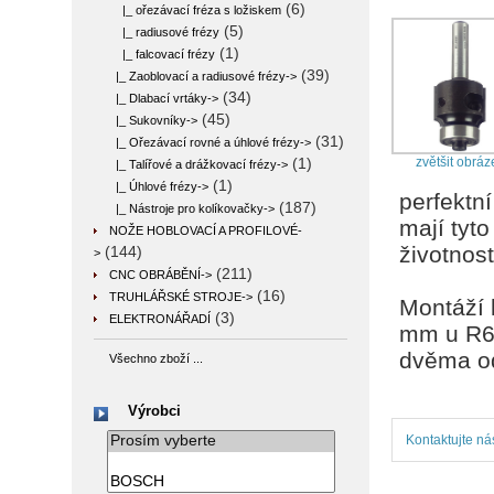
(6)
|_ ořezávací fréza s ložiskem
(5)
|_ radiusové frézy
(1)
|_ falcovací frézy
(39)
|_ Zaoblovací a radiusové frézy->
(34)
|_ Dlabací vrtáky->
(45)
|_ Sukovníky->
(31)
|_ Ořezávací rovné a úhlové frézy->
zvětšit obráz
(1)
|_ Talířové a drážkovací frézy->
(1)
|_ Úhlové frézy->
perfektn
(187)
|_ Nástroje pro kolíkovačky->
mají tyto
NOŽE HOBLOVACÍ A PROFILOVÉ-
životnost
(144)
>
(211)
CNC OBRÁBĚNÍ->
(16)
TRUHLÁŘSKÉ STROJE->
Montáží 
(3)
ELEKTRONÁŘADÍ
mm u R6,
dvěma o
Všechno zboží ...
Výrobci
Kontaktujte ná