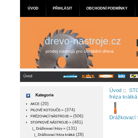
ÚVOD
PŘIHLÁSIT
OBCHODNÍ PODMÍNKY
drevo-nastroje.cz
prodej nástrojů pro obrábění dřeva
Úvod
Úvod
::
ST
Kategorie
fréza krátká
(20)
AKCE
(374)
PILOVÉ KOTOUČE->
(506)
FRÉZOVACÍ NÁSTROJE->
Drážkovací 
(481)
STOPKOVÉ NÁSTROJE
->
(131)
|_ Drážkovací frézy
->
(28)
|_ Drážkovací fréza krátká