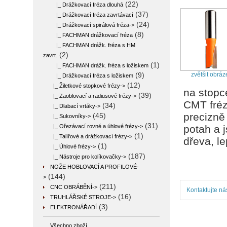
(22)
|_ Drážkovací fréza dlouhá
(37)
|_ Drážkovací fréza zavrtávací
(24)
|_ Drážkovací spirálová fréza->
(8)
|_ FACHMAN drážkovací fréza
|_ FACHMAN drážk. fréza s HM
(2)
zavrt.
(1)
|_ FACHMAN drážk. fréza s ložiskem
zvětšit obráz
(9)
|_ Drážkovací fréza s ložiskem
(12)
|_ Žiletkové stopkové frézy->
na stopc
(39)
|_ Zaoblovací a radiusové frézy->
CMT fréz
(34)
|_ Dlabací vrtáky->
precizně
(45)
|_ Sukovníky->
(31)
|_ Ořezávací rovné a úhlové frézy->
potah a 
(1)
|_ Talířové a drážkovací frézy->
dřeva, l
(1)
|_ Úhlové frézy->
(187)
|_ Nástroje pro kolíkovačky->
NOŽE HOBLOVACÍ A PROFILOVÉ-
(144)
>
(211)
CNC OBRÁBĚNÍ->
Kontaktujte ná
(16)
TRUHLÁŘSKÉ STROJE->
(3)
ELEKTRONÁŘADÍ
Všechno zboží ...