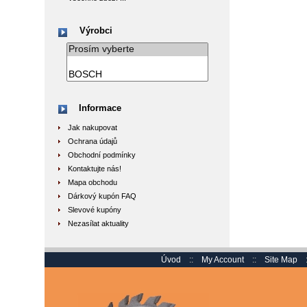
Výrobci
Informace
Jak nakupovat
Ochrana údajů
Obchodní podmínky
Kontaktujte nás!
Mapa obchodu
Dárkový kupón FAQ
Slevové kupóny
Nezasílat aktuality
Úvod
::
My Account
::
Site Map