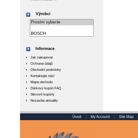
Výrobci
Informace
Jak nakupovat
Ochrana údajů
Obchodní podmínky
Kontaktujte nás!
Mapa obchodu
Dárkový kupón FAQ
Slevové kupóny
Nezasílat aktuality
Úvod
::
My Account
::
Site Map