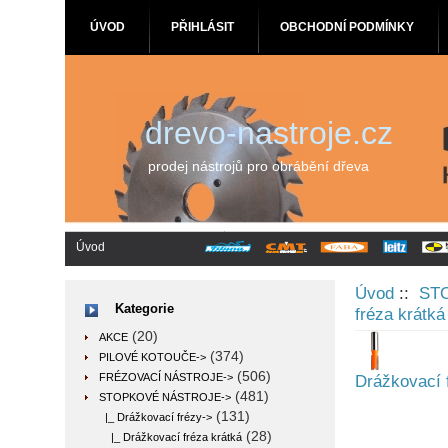
ÚVOD
PŘIHLÁSIT
OBCHODNÍ PODMÍNKY
drevo-nastroje.cz
prodej nástrojů pro obrábění dřeva
Úvod
Úvod
::
ST
Kategorie
fréza krátká
(20)
AKCE
(374)
PILOVÉ KOTOUČE->
(506)
FRÉZOVACÍ NÁSTROJE->
Drážkovací 
(481)
STOPKOVÉ NÁSTROJE
->
(131)
|_ Drážkovací frézy
->
(28)
|_ Drážkovací fréza krátká