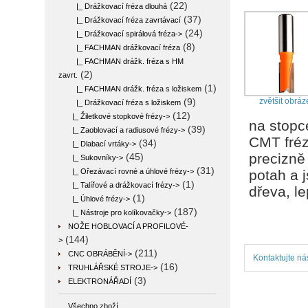
(22)
|_ Drážkovací fréza dlouhá
(37)
|_ Drážkovací fréza zavrtávací
(24)
|_ Drážkovací spirálová fréza->
(8)
|_ FACHMAN drážkovací fréza
|_ FACHMAN drážk. fréza s HM
(2)
zavrt.
(1)
|_ FACHMAN drážk. fréza s ložiskem
zvětšit obráz
(9)
|_ Drážkovací fréza s ložiskem
(12)
|_ Žiletkové stopkové frézy->
na stopc
(39)
|_ Zaoblovací a radiusové frézy->
CMT fréz
(34)
|_ Dlabací vrtáky->
precizně
(45)
|_ Sukovníky->
(31)
|_ Ořezávací rovné a úhlové frézy->
potah a 
(1)
|_ Talířové a drážkovací frézy->
dřeva, l
(1)
|_ Úhlové frézy->
(187)
|_ Nástroje pro kolíkovačky->
NOŽE HOBLOVACÍ A PROFILOVÉ-
(144)
>
(211)
CNC OBRÁBĚNÍ->
Kontaktujte ná
(16)
TRUHLÁŘSKÉ STROJE->
(3)
ELEKTRONÁŘADÍ
Všechno zboží ...