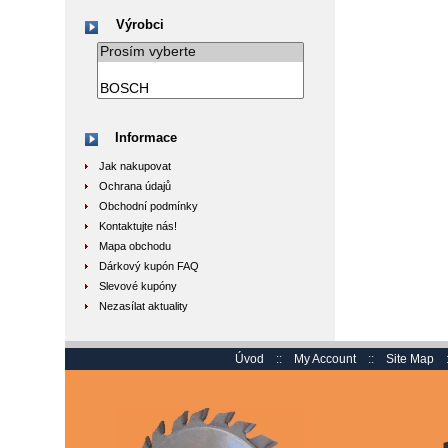
Výrobci
Informace
Jak nakupovat
Ochrana údajů
Obchodní podmínky
Kontaktujte nás!
Mapa obchodu
Dárkový kupón FAQ
Slevové kupóny
Nezasílat aktuality
Úvod
::
My Account
::
Site Map