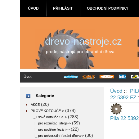
ÚVOD
PŘIHLÁSIT
OBCHODNÍ PODMÍNKY
drevo-nastroje.cz
prodej nástrojů pro obrábění dřeva
Úvod
Úvod
::
PI
Kategorie
22 5392 FZ
:
(20)
AKCE
(374)
PILOVÉ KOTOUČE
->
(283)
|_ Pilové kotouče SK
->
Pila 22 539
(59)
|_ pro rozmítací stroje->
(22)
|_ pro podélné řezání->
(30)
|_ pro univerzální řezání dřeva->