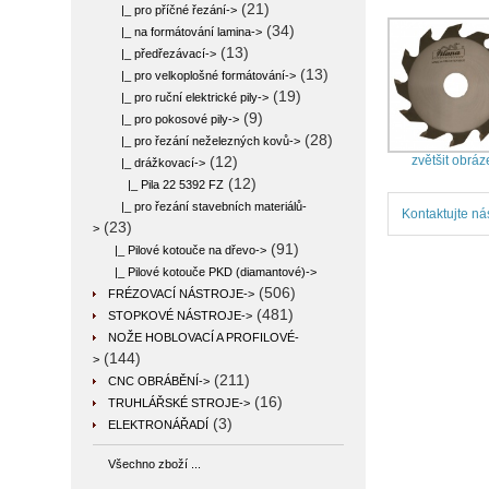
(21)
|_ pro příčné řezání->
(34)
|_ na formátování lamina->
(13)
|_ předřezávací->
(13)
|_ pro velkoplošné formátování->
(19)
|_ pro ruční elektrické pily->
(9)
|_ pro pokosové pily->
(28)
|_ pro řezání neželezných kovů->
zvětšit obráz
(12)
|_ drážkovací
->
(12)
|_ Pila 22 5392 FZ
|_ pro řezání stavebních materiálů-
Kontaktujte ná
(23)
>
(91)
|_ Pilové kotouče na dřevo->
|_ Pilové kotouče PKD (diamantové)->
(506)
FRÉZOVACÍ NÁSTROJE->
(481)
STOPKOVÉ NÁSTROJE->
NOŽE HOBLOVACÍ A PROFILOVÉ-
(144)
>
(211)
CNC OBRÁBĚNÍ->
(16)
TRUHLÁŘSKÉ STROJE->
(3)
ELEKTRONÁŘADÍ
Všechno zboží ...