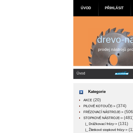
ÚVOD
PŘIHLÁSIT
drevo-na
prodej nástrojů pr
Úvod
Kategorie
(20)
AKCE
(374)
PILOVÉ KOTOUČE->
(506
FRÉZOVACÍ NÁSTROJE->
(481
STOPKOVÉ NÁSTROJE
->
(131)
|_ Drážkovací frézy->
(1
|_ Žiletkové stopkové frézy->