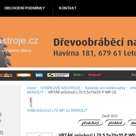
::
::
::
OBCHODNÍ PODMÍNKY
KONTAKT
stroje.cz
o obrábění dřeva
Ja
Úvod
::
STOPKOVÉ NÁSTROJE
::
Nástroje pro kolíkovačky
::
Vrt
MONOLIT
:: VRTÁK průchozí L70 5,5x70x35 P WP-15
Vrták průchozí L70 WP-15 MONOLIT
)
Zboží 8/13
)
2)
VRTÁK průchozí L70 5,5x70x35 P WP