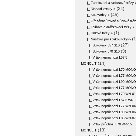
|_ Zaoblovací a radiusové frézy-
(34)
|_ Dlabací vrtáky->
(45)
|_ Sukovníky->
|_ Ořezávací rovné a úhlové fré
|_ Talířové a drážkovací frézy->
(1)
|_ Úhlové frézy->
(1
|_ Nástroje pro kolíkovačky
->
(27)
|_ Sukovník L57 S10
(9)
|_ Sukovník L70 S10
|_ Vrták neprůchozí L57,5
(14)
MONOLIT
|_ Vrták neprůchozí L70 MONO
|_ Vrták neprůchozí L77 MONO
|_ Vrták neprůchozí L90 MONO
|_ Vrták neprůchozí L77 MONO
|_ Vrták neprůchozí L70 WN-01
|_ Vrták neprůchozí L57,5 WN-
|_ Vrták neprůchozí L77 WN-04
|_ Vrták neprůchozí L90 WN-06
|_ Vrták neprůchozí L85 WN-07
|_ Vrták průchozí L70 WP-15
(13)
MONOLIT