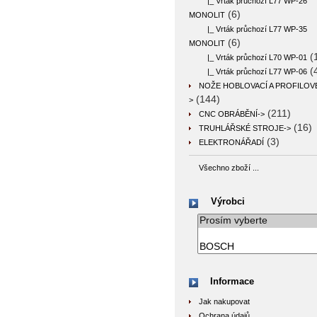
|_ Vrták průchozí L77 WP-26
(6)
MONOLIT
|_ Vrták průchozí L77 WP-35
(6)
MONOLIT
(
|_ Vrták průchozí L70 WP-01
(
|_ Vrták průchozí L77 WP-06
NOŽE HOBLOVACÍ A PROFILOV
(144)
>
(211)
CNC OBRÁBĚNÍ->
(16)
TRUHLÁŘSKÉ STROJE->
(3)
ELEKTRONÁŘADÍ
Všechno zboží ...
Výrobci
Informace
Jak nakupovat
Ochrana údajů