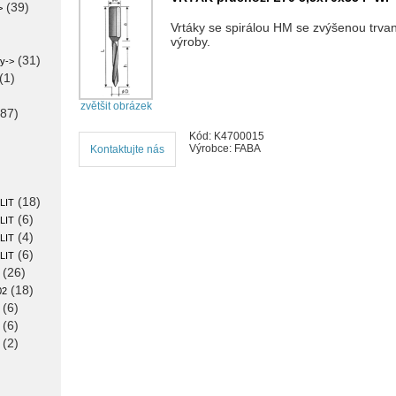
(39)
>
Vrtáky se spirálou HM se zvýšenou trvan
výroby.
(31)
zy->
(1)
zvětšit obrázek
87)
Kód: K4700015
Výrobce: FABA
Kontaktujte nás
(18)
LIT
(6)
LIT
(4)
LIT
(6)
LIT
(26)
(18)
02
(6)
(6)
(2)