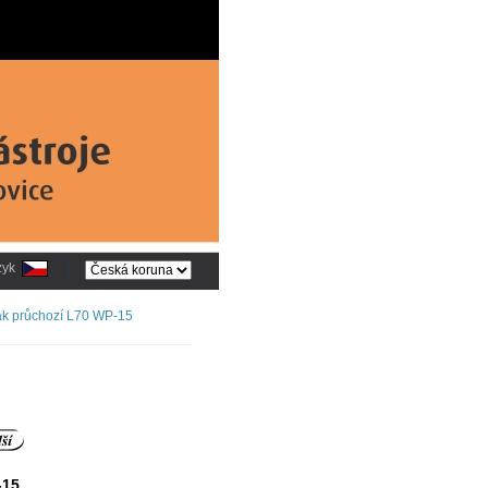
zyk
ák průchozí L70 WP-15
-15