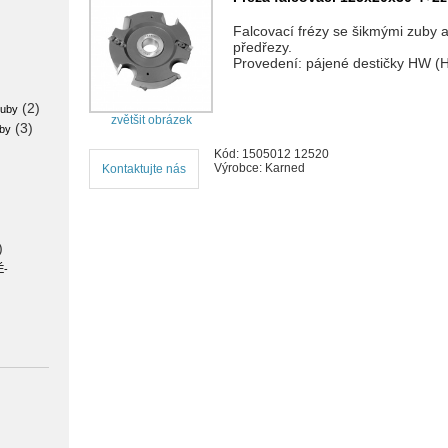
Falcovací frézy se šikmými zuby 
předřezy.
Provedení: pájené destičky HW (
(2)
zuby
zvětšit obrázek
(3)
uby
Kód: 1505012 12520
Výrobce: Karned
Kontaktujte nás
)
É-