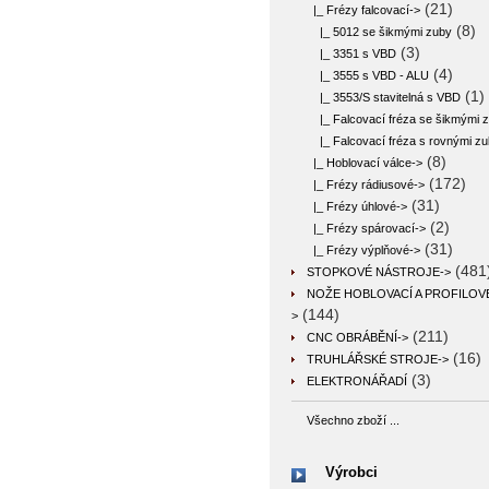
(21)
|_ Frézy falcovací
->
(8)
|_ 5012 se šikmými zuby
(3)
|_ 3351 s VBD
(4)
|_ 3555 s VBD - ALU
(1)
|_ 3553/S stavitelná s VBD
|_ Falcovací fréza se šikmými 
|_ Falcovací fréza s rovnými z
(8)
|_ Hoblovací válce->
(172)
|_ Frézy rádiusové->
(31)
|_ Frézy úhlové->
(2)
|_ Frézy spárovací->
(31)
|_ Frézy výplňové->
(481
STOPKOVÉ NÁSTROJE->
NOŽE HOBLOVACÍ A PROFILOV
(144)
>
(211)
CNC OBRÁBĚNÍ->
(16)
TRUHLÁŘSKÉ STROJE->
(3)
ELEKTRONÁŘADÍ
Všechno zboží ...
Výrobci