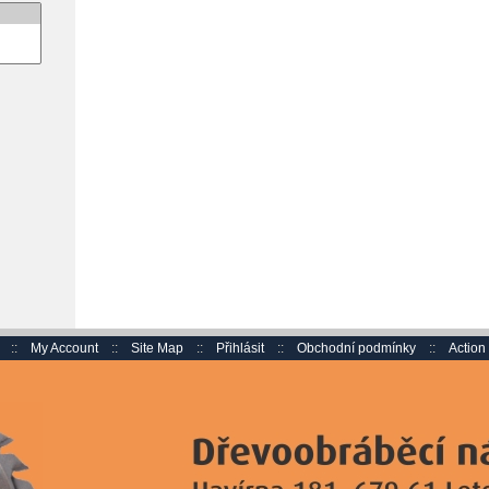
::
My Account
::
Site Map
::
Přihlásit
::
Obchodní podmínky
::
Actio