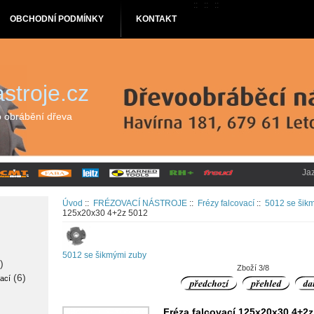
::
::
::
OBCHODNÍ PODMÍNKY
KONTAKT
stroje.cz
o obrábění dřeva
Ja
Úvod
::
FRÉZOVACÍ NÁSTROJE
::
Frézy falcovací
::
5012 se šik
125x20x30 4+2z 5012
5012 se šikmými zuby
)
Zboží 3/8
(6)
ací
Fréza falcovací 125x20x30 4+2z