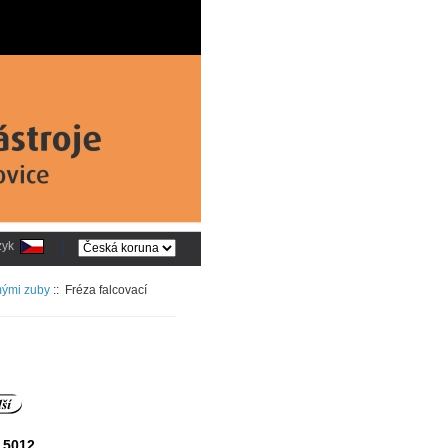
zyk
mými zuby
:: Fréza falcovací
 5012