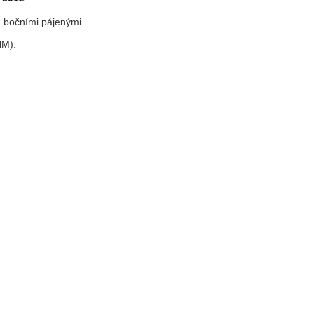
a bočními pájenými
HM).