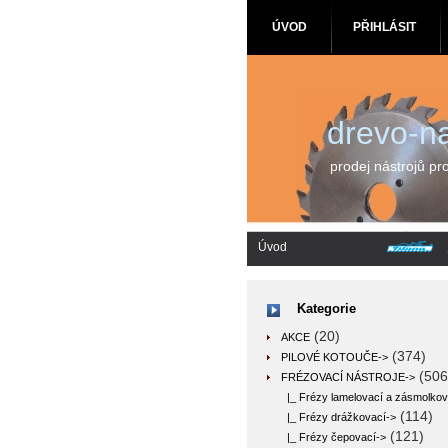
ÚVOD
PŘIHLÁSIT
drevo-na
prodej nástrojů pr
Úvod
Kategorie
(20)
AKCE
(374)
PILOVÉ KOTOUČE->
(506
FRÉZOVACÍ NÁSTROJE
->
|_ Frézy lamelovací a zásmolkov
(114)
|_ Frézy drážkovací->
(121)
|_ Frézy čepovací->