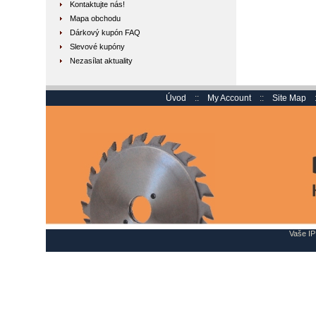
Kontaktujte nás!
Mapa obchodu
Dárkový kupón FAQ
Slevové kupóny
Nezasílat aktuality
Úvod
::
My Account
::
Site Map
Vaše IP