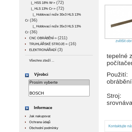
(72)
|_ HSS 18% W->
(72)
|_ HLS 13% Cr
->
|_ Hoblovací nože 30x3 HLS 13%
(36)
Cr
|_ Hoblovací nože 35x3 HLS 13%
(36)
Cr
(211)
CNC OBRÁBĚNÍ->
zvětšit ob
(16)
TRUHLÁŘSKÉ STROJE->
(3)
ELEKTRONÁŘADÍ
tepelné 
Všechno zboží ...
počítač
Použití:
Výrobci
obrábění
Stroj:
srovnáva
Informace
Jak nakupovat
Ochrana údajů
Kontaktujte ná
Obchodní podmínky