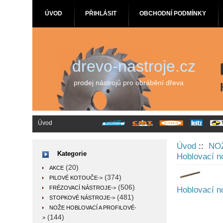
ÚVOD
PŘIHLÁSIT
OBCHODNÍ PODMÍNKY
drevo-nastroje.cz
prodej nástrojů pro obrábění dřeva
Úvod
Úvod
::
NO
Kategorie
Hoblovací 
(20)
AKCE
(374)
PILOVÉ KOTOUČE->
(506)
FRÉZOVACÍ NÁSTROJE->
Hoblovací 
(481)
STOPKOVÉ NÁSTROJE->
NOŽE HOBLOVACÍ A PROFILOVÉ
-
(144)
>