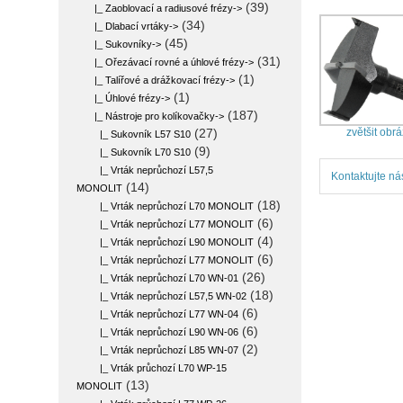
(39)
|_ Zaoblovací a radiusové frézy->
(34)
|_ Dlabací vrtáky->
(45)
|_ Sukovníky->
(31)
|_ Ořezávací rovné a úhlové frézy->
(1)
|_ Talířové a drážkovací frézy->
(1)
|_ Úhlové frézy->
(187)
|_ Nástroje pro kolíkovačky
->
zvětšit obr
(27)
|_ Sukovník L57 S10
(9)
|_ Sukovník L70 S10
|_ Vrták neprůchozí L57,5
Kontaktujte ná
(14)
MONOLIT
(18)
|_ Vrták neprůchozí L70 MONOLIT
(6)
|_ Vrták neprůchozí L77 MONOLIT
(4)
|_ Vrták neprůchozí L90 MONOLIT
(6)
|_ Vrták neprůchozí L77 MONOLIT
(26)
|_ Vrták neprůchozí L70 WN-01
(18)
|_ Vrták neprůchozí L57,5 WN-02
(6)
|_ Vrták neprůchozí L77 WN-04
(6)
|_ Vrták neprůchozí L90 WN-06
(2)
|_ Vrták neprůchozí L85 WN-07
|_ Vrták průchozí L70 WP-15
(13)
MONOLIT