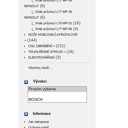
|_ Vrták průchozí L77 WP-26
(6)
MONOLIT
|_ Vrták průchozí L77 WP-35
(6)
MONOLIT
(16)
|_ Vrták průchozí L70 WP-01
(4)
|_ Vrták průchozí L77 WP-06
NOŽE HOBLOVACÍ A PROFILOVÉ-
(144)
>
(211)
CNC OBRÁBĚNÍ->
(16)
TRUHLÁŘSKÉ STROJE->
(3)
ELEKTRONÁŘADÍ
Všechno zboží ...
Výrobci
Informace
Jak nakupovat
Ochrana údajů