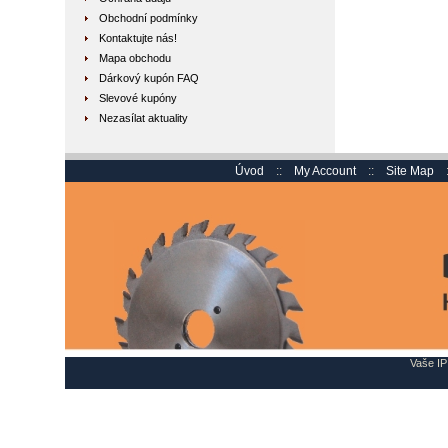
Obchodní podmínky
Kontaktujte nás!
Mapa obchodu
Dárkový kupón FAQ
Slevové kupóny
Nezasílat aktuality
Úvod
::
My Account
::
Site Map
Vaše IP