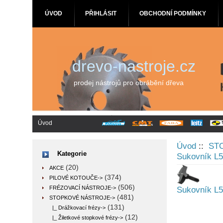
ÚVOD
PŘIHLÁSIT
OBCHODNÍ PODMÍNKY
drevo-nastroje.cz
prodej nástrojů pro obrábění dřeva
Úvod
Úvod
::
ST
Kategorie
Sukovník L
(20)
AKCE
(374)
PILOVÉ KOTOUČE->
(506)
FRÉZOVACÍ NÁSTROJE->
Sukovník L
(481)
STOPKOVÉ NÁSTROJE
->
(131)
|_ Drážkovací frézy->
(12)
|_ Žiletkové stopkové frézy->