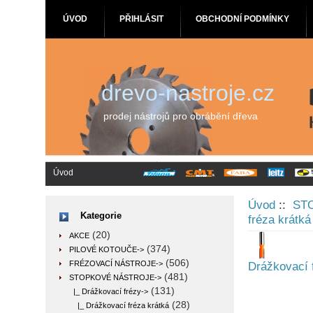
ÚVOD
PŘIHLÁSIT
OBCHODNÍ PODMÍNKY
drevo-nastroje.cz
prodej nástrojů pro obrábění dřeva
Úvod
Úvod
::
ST
Kategorie
fréza krátká
(20)
AKCE
(374)
PILOVÉ KOTOUČE->
(506)
FRÉZOVACÍ NÁSTROJE->
Drážkovací 
(481)
STOPKOVÉ NÁSTROJE
->
(131)
|_ Drážkovací frézy
->
(28)
|_ Drážkovací fréza krátká