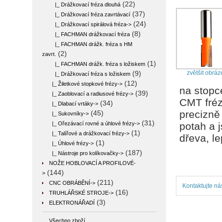
(22)
|_ Drážkovací fréza dlouhá
(37)
|_ Drážkovací fréza zavrtávací
(24)
|_ Drážkovací spirálová fréza->
(8)
|_ FACHMAN drážkovací fréza
|_ FACHMAN drážk. fréza s HM
(2)
zavrt.
(1)
|_ FACHMAN drážk. fréza s ložiskem
zvětšit obráz
(9)
|_ Drážkovací fréza s ložiskem
(12)
|_ Žiletkové stopkové frézy->
na stopc
(39)
|_ Zaoblovací a radiusové frézy->
CMT fréz
(34)
|_ Dlabací vrtáky->
precizně
(45)
|_ Sukovníky->
(31)
|_ Ořezávací rovné a úhlové frézy->
potah a 
(1)
|_ Talířové a drážkovací frézy->
dřeva, l
(1)
|_ Úhlové frézy->
(187)
|_ Nástroje pro kolíkovačky->
NOŽE HOBLOVACÍ A PROFILOVÉ-
(144)
>
(211)
CNC OBRÁBĚNÍ->
Kontaktujte ná
(16)
TRUHLÁŘSKÉ STROJE->
(3)
ELEKTRONÁŘADÍ
Všechno zboží ...