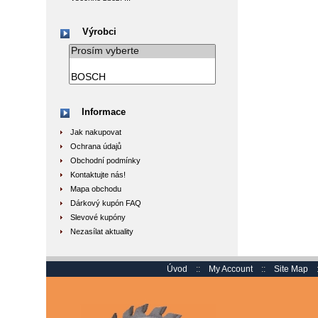
Výrobci
Informace
Jak nakupovat
Ochrana údajů
Obchodní podmínky
Kontaktujte nás!
Mapa obchodu
Dárkový kupón FAQ
Slevové kupóny
Nezasílat aktuality
Úvod
::
My Account
::
Site Map