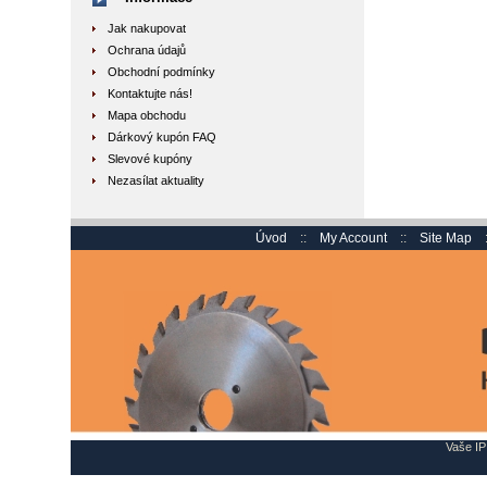
Jak nakupovat
Ochrana údajů
Obchodní podmínky
Kontaktujte nás!
Mapa obchodu
Dárkový kupón FAQ
Slevové kupóny
Nezasílat aktuality
Úvod
::
My Account
::
Site Map
Vaše IP