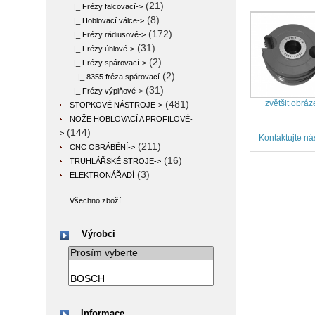
(21)
|_ Frézy falcovací->
(8)
|_ Hoblovací válce->
(172)
|_ Frézy rádiusové->
(31)
|_ Frézy úhlové->
(2)
|_ Frézy spárovací
->
(2)
|_ 8355 fréza spárovací
(31)
|_ Frézy výplňové->
zvětšit obráz
(481)
STOPKOVÉ NÁSTROJE->
NOŽE HOBLOVACÍ A PROFILOVÉ-
(144)
>
Kontaktujte ná
(211)
CNC OBRÁBĚNÍ->
(16)
TRUHLÁŘSKÉ STROJE->
(3)
ELEKTRONÁŘADÍ
Všechno zboží ...
Výrobci
Informace