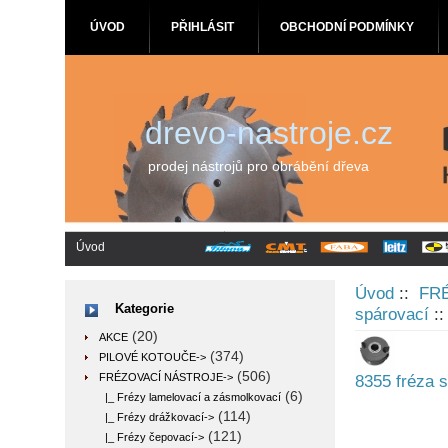
ÚVOD
PŘIHLÁSIT
OBCHODNÍ PODMÍNKY
drevo-nastroje.cz
prodej nástrojů pro obrábění dřeva
Úvod
Úvod
::
FR
Kategorie
spárovací
::
(20)
AKCE
(374)
PILOVÉ KOTOUČE->
(506)
FRÉZOVACÍ NÁSTROJE
->
8355 fréza 
(6)
|_ Frézy lamelovací a zásmolkovací
(114)
|_ Frézy drážkovací->
(121)
|_ Frézy čepovací->