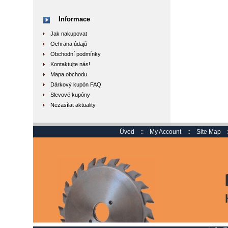
Informace
Jak nakupovat
Ochrana údajů
Obchodní podmínky
Kontaktujte nás!
Mapa obchodu
Dárkový kupón FAQ
Slevové kupóny
Nezasílat aktuality
Úvod
::
My Account
::
Site Map