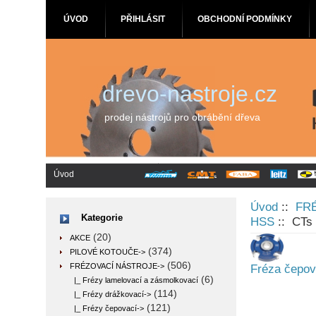
ÚVOD
PŘIHLÁSIT
OBCHODNÍ PODMÍNKY
drevo-nastroje.cz
prodej nástrojů pro obrábění dřeva
Úvod
Úvod
::
FR
Kategorie
HSS
:: CTs
(20)
AKCE
(374)
PILOVÉ KOTOUČE->
(506)
FRÉZOVACÍ NÁSTROJE
->
Fréza čepo
(6)
|_ Frézy lamelovací a zásmolkovací
(114)
|_ Frézy drážkovací->
(121)
|_ Frézy čepovací
->