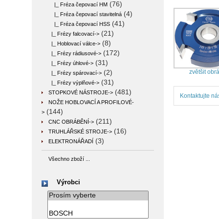
(76)
|_ Fréza čepovací HM
(4)
|_ Fréza čepovací stavitelná
(41)
|_ Fréza čepovací HSS
(21)
|_ Frézy falcovací->
(8)
|_ Hoblovací válce->
(172)
|_ Frézy rádiusové->
(31)
|_ Frézy úhlové->
zvětšit obr
(2)
|_ Frézy spárovací->
(31)
|_ Frézy výplňové->
(481)
STOPKOVÉ NÁSTROJE->
Kontaktujte ná
NOŽE HOBLOVACÍ A PROFILOVÉ-
(144)
>
(211)
CNC OBRÁBĚNÍ->
(16)
TRUHLÁŘSKÉ STROJE->
(3)
ELEKTRONÁŘADÍ
Všechno zboží ...
Výrobci