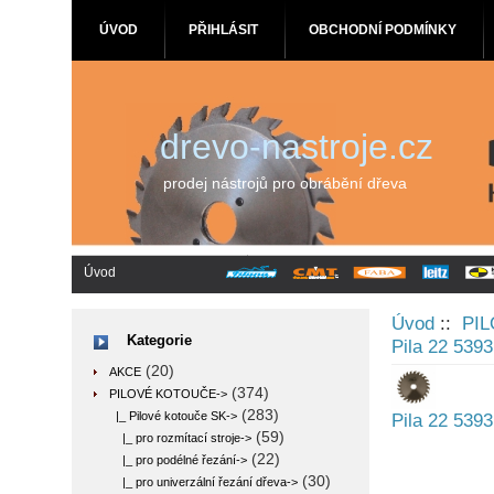
ÚVOD
PŘIHLÁSIT
OBCHODNÍ PODMÍNKY
drevo-nastroje.cz
prodej nástrojů pro obrábění dřeva
Úvod
Úvod
::
PI
Kategorie
Pila 22 539
(20)
AKCE
(374)
PILOVÉ KOTOUČE
->
(283)
|_ Pilové kotouče SK
->
Pila 22 539
(59)
|_ pro rozmítací stroje->
(22)
|_ pro podélné řezání->
(30)
|_ pro univerzální řezání dřeva->