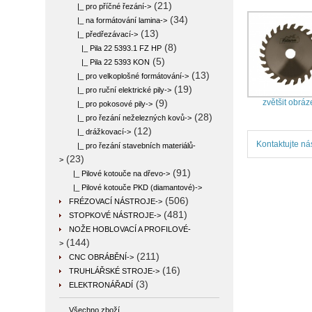
(21)
|_ pro příčné řezání->
(34)
|_ na formátování lamina->
(13)
|_ předřezávací
->
(8)
|_ Pila 22 5393.1 FZ HP
(5)
|_ Pila 22 5393 KON
(13)
|_ pro velkoplošné formátování->
(19)
|_ pro ruční elektrické pily->
zvětšit obráz
(9)
|_ pro pokosové pily->
(28)
|_ pro řezání neželezných kovů->
(12)
|_ drážkovací->
Kontaktujte ná
|_ pro řezání stavebních materiálů-
(23)
>
(91)
|_ Pilové kotouče na dřevo->
|_ Pilové kotouče PKD (diamantové)->
(506)
FRÉZOVACÍ NÁSTROJE->
(481)
STOPKOVÉ NÁSTROJE->
NOŽE HOBLOVACÍ A PROFILOVÉ-
(144)
>
(211)
CNC OBRÁBĚNÍ->
(16)
TRUHLÁŘSKÉ STROJE->
(3)
ELEKTRONÁŘADÍ
Všechno zboží ...