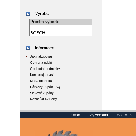
Výrobci
Informace
Jak nakupovat
Ochrana údajů
Obchodní podmínky
Kontaktujte nás!
Mapa obchodu
Dárkový kupón FAQ
Slevové kupóny
Nezasílat aktuality
Úvod
::
My Account
::
Site Map