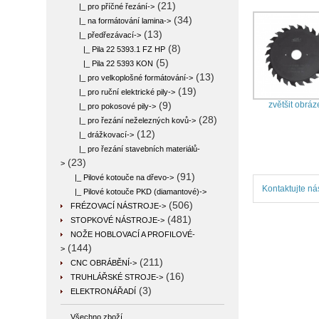
(21)
|_ pro příčné řezání->
(34)
|_ na formátování lamina->
(13)
|_ předřezávací
->
(8)
|_ Pila 22 5393.1 FZ HP
(5)
|_ Pila 22 5393 KON
(13)
|_ pro velkoplošné formátování->
(19)
|_ pro ruční elektrické pily->
zvětšit obráz
(9)
|_ pro pokosové pily->
(28)
|_ pro řezání neželezných kovů->
(12)
|_ drážkovací->
|_ pro řezání stavebních materiálů-
(23)
>
(91)
|_ Pilové kotouče na dřevo->
Kontaktujte ná
|_ Pilové kotouče PKD (diamantové)->
(506)
FRÉZOVACÍ NÁSTROJE->
(481)
STOPKOVÉ NÁSTROJE->
NOŽE HOBLOVACÍ A PROFILOVÉ-
(144)
>
(211)
CNC OBRÁBĚNÍ->
(16)
TRUHLÁŘSKÉ STROJE->
(3)
ELEKTRONÁŘADÍ
Všechno zboží ...