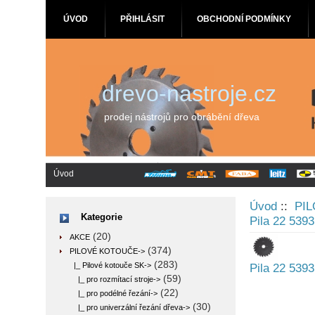
ÚVOD
PŘIHLÁSIT
OBCHODNÍ PODMÍNKY
drevo-nastroje.cz
prodej nástrojů pro obrábění dřeva
Úvod
Úvod
::
PI
Kategorie
Pila 22 539
(20)
AKCE
(374)
PILOVÉ KOTOUČE
->
(283)
|_ Pilové kotouče SK
->
Pila 22 539
(59)
|_ pro rozmítací stroje->
(22)
|_ pro podélné řezání->
(30)
|_ pro univerzální řezání dřeva->