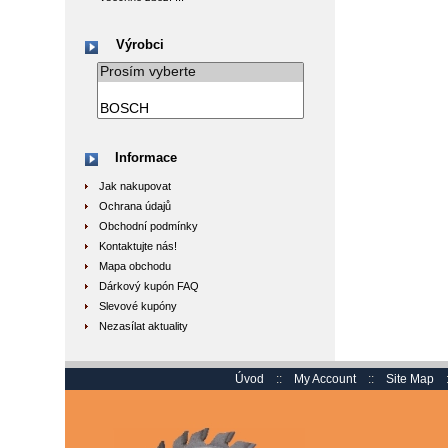
Výrobci
Informace
Jak nakupovat
Ochrana údajů
Obchodní podmínky
Kontaktujte nás!
Mapa obchodu
Dárkový kupón FAQ
Slevové kupóny
Nezasílat aktuality
Úvod
::
My Account
::
Site Map