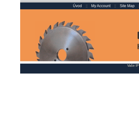
Úvod
::
My Account
::
Site Map
Vaše IP