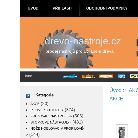
ÚVOD
PŘIHLÁSIT
OBCHODNÍ PODMÍNKY
drevo-nastroje.cz
prodej nástrojů pro obrábění dřeva
Úvod
Úvod
::
AK
Kategorie
AKCE
(20)
AKCE
(374)
PILOVÉ KOTOUČE->
(506)
FRÉZOVACÍ NÁSTROJE->
(481)
STOPKOVÉ NÁSTROJE->
NOŽE HOBLOVACÍ A PROFILOVÉ-
(144)
>