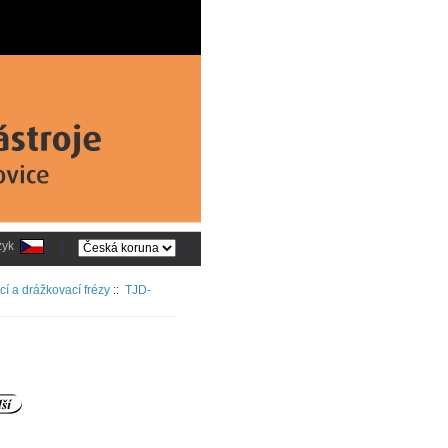
zyk
í a drážkovací frézy
::
TJD-