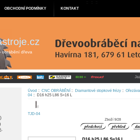
::
::
::
OBCHODNÍ PODMÍNKY
KONTAKT
stroje.cz
o obrábění dřeva
Ja
Úvod
::
CNC OBRÁBĚNÍ
::
Diamantové stopkové frézy
::
Ořezávac
04
:: D16 h25 L86 S=16 L
TJD-04
)
Zboží 9/28
)
É-
D16 h25 L86 S=16 L