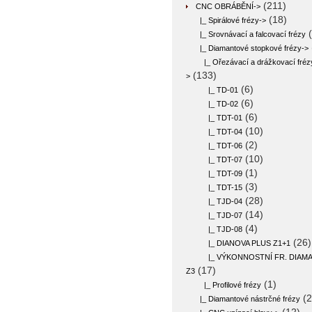
(211)
CNC OBRÁBĚNÍ
->
(18)
|_ Spirálové frézy->
(
|_ Srovnávací a falcovací frézy
|_ Diamantové stopkové frézy
->
|_ Ořezávací a drážkovací fréz
(133)
>
(6)
|_ TD-01
(6)
|_ TD-02
(6)
|_ TDT-01
(10)
|_ TDT-04
(2)
|_ TDT-06
(10)
|_ TDT-07
(1)
|_ TDT-09
(3)
|_ TDT-15
(28)
|_ TJD-04
(14)
|_ TJD-07
(4)
|_ TJD-08
(26)
|_ DIANOVA PLUS Z1+1
|_ VÝKONNOSTNÍ FR. DIAMA
(17)
Z3
(1)
|_ Profilové frézy
(2
|_ Diamantové nástrčné frézy