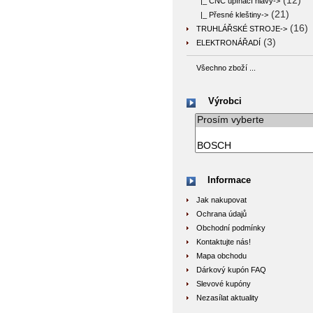
(12)
|_ CNC upínací hlavy->
(21)
|_ Přesné kleštiny->
(16)
TRUHLÁŘSKÉ STROJE->
(3)
ELEKTRONÁŘADÍ
Všechno zboží ...
Výrobci
Informace
Jak nakupovat
Ochrana údajů
Obchodní podmínky
Kontaktujte nás!
Mapa obchodu
Dárkový kupón FAQ
Slevové kupóny
Nezasílat aktuality