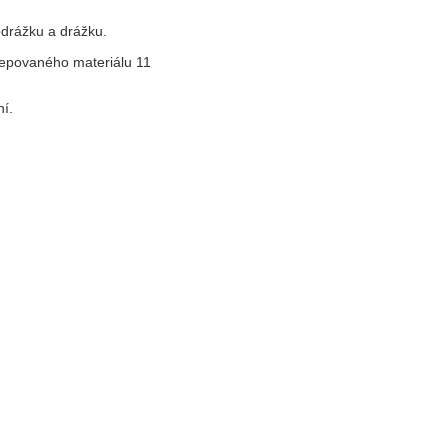
odrážku a drážku.
lepovaného materiálu 11
í.