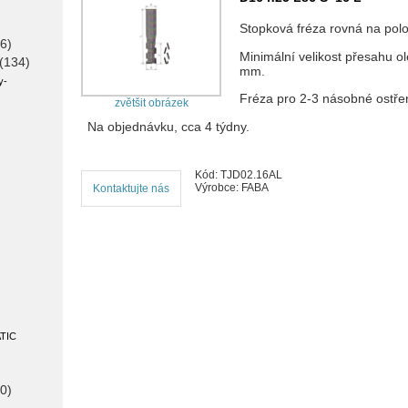
Stopková fréza rovná na pol
6)
Minimální velikost přesahu o
(134)
mm.
y
-
Fréza pro 2-3 násobné ostřen
zvětšit obrázek
Na objednávku, cca 4 týdny.
Kód: TJD02.16AL
Výrobce: FABA
Kontaktujte nás
TIC
0)