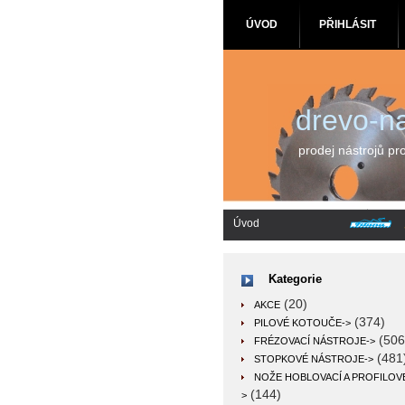
ÚVOD
PŘIHLÁSIT
drevo-na
prodej nástrojů pr
Úvod
Kategorie
(20)
AKCE
(374)
PILOVÉ KOTOUČE->
(506
FRÉZOVACÍ NÁSTROJE->
(481
STOPKOVÉ NÁSTROJE->
NOŽE HOBLOVACÍ A PROFILOV
(144)
>