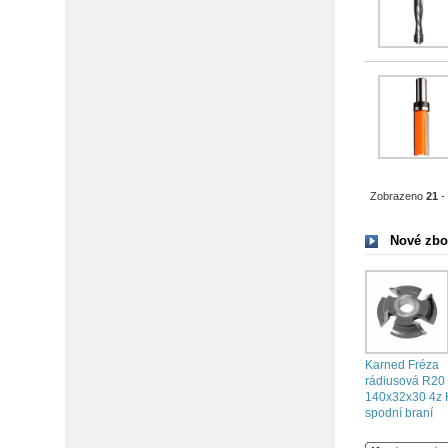
Zobrazeno
21
Nové zbo
Karned Fréza
rádiusová R20
140x32x30 4z
spodní braní