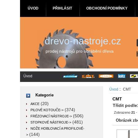
ÚVOD
PŘIHLÁSIT
OBCHODNÍ PODMÍNKY
drevo-nastroje.cz
prodej nástrojů pro obrábění dřeva
Úvod
Úvod
:: CMT
Kategorie
CMT
(20)
AKCE
Třídit podle
(374)
PILOVÉ KOTOUČE->
Zobrazeno
21
(506)
FRÉZOVACÍ NÁSTROJE->
Obrázek zb
(481)
STOPKOVÉ NÁSTROJE->
NOŽE HOBLOVACÍ A PROFILOVÉ-
(144)
>