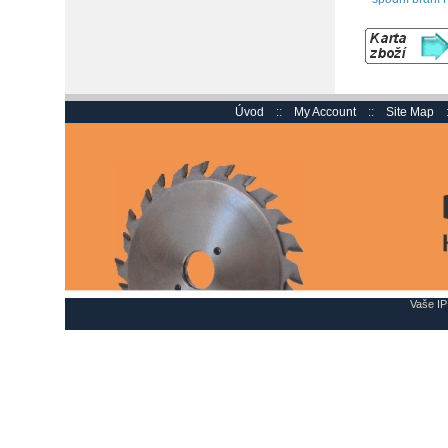
Úvod
::
My Account
::
Site Map
Vaše IP