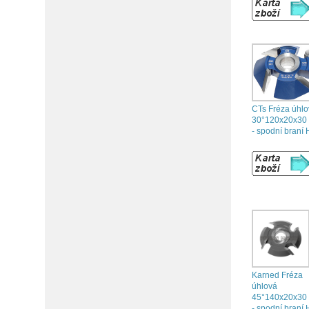
CTs Fréza úhl
30°120x20x30 
- spodní braní
Karned Fréza
úhlová
45°140x20x30 
- spodní braní