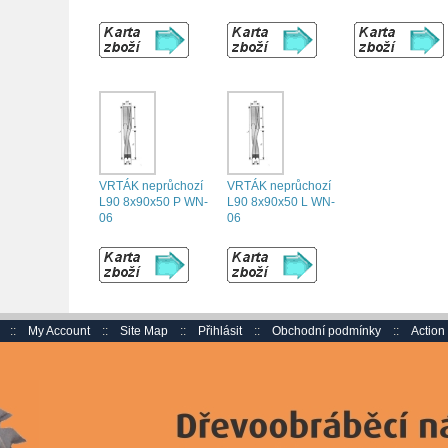
VRTÁK neprůchozí
VRTÁK neprůchozí
L90 8x90x50 P WN-
L90 8x90x50 L WN-
06
06
::
My Account
::
Site Map
::
Přihlásit
::
Obchodní podmínky
::
Actio