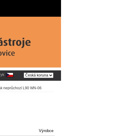
zyk
ták neprůchozí L90 WN-06
Výrobce