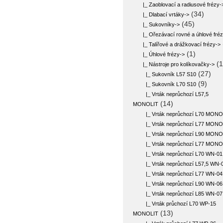
|_ Zaoblovací a radiusové frézy-
(34)
|_ Dlabací vrtáky->
(45)
|_ Sukovníky->
|_ Ořezávací rovné a úhlové fré
|_ Talířové a drážkovací frézy->
(1)
|_ Úhlové frézy->
(1
|_ Nástroje pro kolíkovačky
->
(27)
|_ Sukovník L57 S10
(9)
|_ Sukovník L70 S10
|_ Vrták neprůchozí L57,5
(14)
MONOLIT
|_ Vrták neprůchozí L70 MONO
|_ Vrták neprůchozí L77 MONO
|_ Vrták neprůchozí L90 MONO
|_ Vrták neprůchozí L77 MONO
|_ Vrták neprůchozí L70 WN-01
|_ Vrták neprůchozí L57,5 WN-
|_ Vrták neprůchozí L77 WN-04
|_ Vrták neprůchozí L90 WN-06
|_ Vrták neprůchozí L85 WN-07
|_ Vrták průchozí L70 WP-15
(13)
MONOLIT