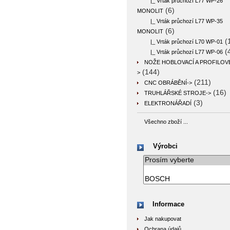
|_ Vrták průchozí L77 WP-26
(6)
MONOLIT
|_ Vrták průchozí L77 WP-35
(6)
MONOLIT
(
|_ Vrták průchozí L70 WP-01
(
|_ Vrták průchozí L77 WP-06
NOŽE HOBLOVACÍ A PROFILOV
(144)
>
(211)
CNC OBRÁBĚNÍ->
(16)
TRUHLÁŘSKÉ STROJE->
(3)
ELEKTRONÁŘADÍ
Všechno zboží ...
Výrobci
Informace
Jak nakupovat
Ochrana údajů