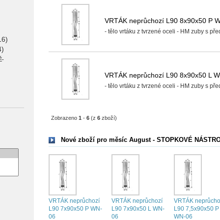
VRTÁK neprůchozí L90 8x90x50 P 
- tělo vrtáku z tvrzené oceli - HM zuby s př
16)
4)
É-
VRTÁK neprůchozí L90 8x90x50 L 
- tělo vrtáku z tvrzené oceli - HM zuby s př
Zobrazeno
1
-
6
(z
6
zboží)
Nové zboží pro měsíc August - STOPKOVÉ NÁSTR
VRTÁK neprůchozí
VRTÁK neprůchozí
VRTÁK neprůcho
L90 7x90x50 P WN-
L90 7x90x50 L WN-
L90 7,5x90x50 P
06
06
WN-06