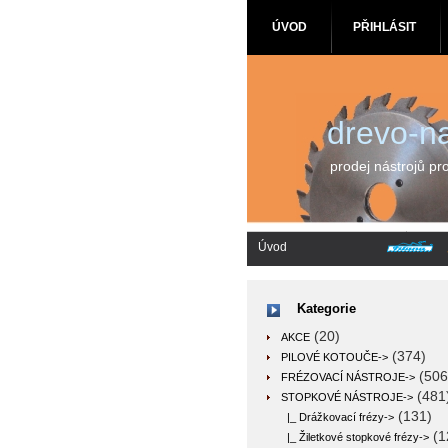
ÚVOD
PŘIHLÁSIT
drevo-na
prodej nástrojů pr
Úvod
Kategorie
(20)
AKCE
(374)
PILOVÉ KOTOUČE->
(506
FRÉZOVACÍ NÁSTROJE->
(481
STOPKOVÉ NÁSTROJE
->
(131)
|_ Drážkovací frézy->
(1
|_ Žiletkové stopkové frézy->