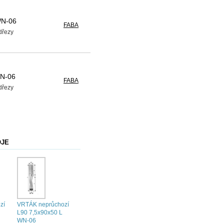
WN-06
FABA
edřezy
WN-06
FABA
edřezy
OJE
zí
VRTÁK neprůchozí
L90 7,5x90x50 L
WN-06