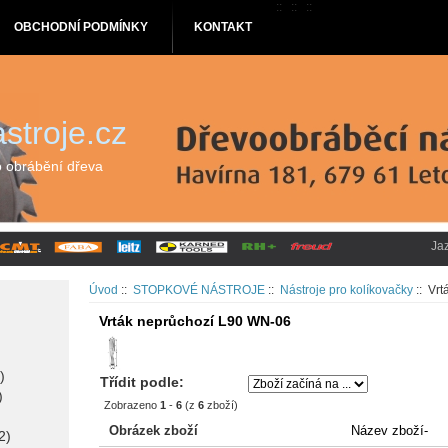
::
::
::
OBCHODNÍ PODMÍNKY
KONTAKT
stroje.cz
o obrábění dřeva
Ja
Úvod
::
STOPKOVÉ NÁSTROJE
::
Nástroje pro kolíkovačky
:: Vr
Vrták neprůchozí L90 WN-06
)
Třídit podle:
)
Zobrazeno
1
-
6
(z
6
zboží)
Obrázek zboží
Název zboží-
2)