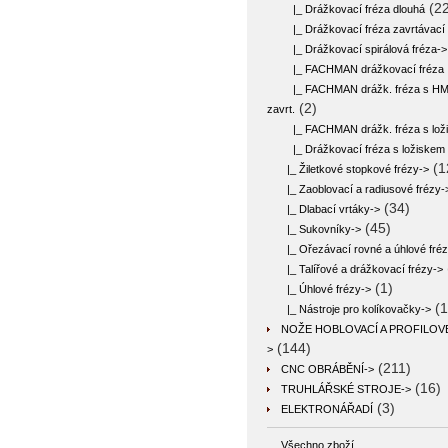
(22
|_ Drážkovací fréza dlouhá
|_ Drážkovací fréza zavrtávací
|_ Drážkovací spirálová fréza->
|_ FACHMAN drážkovací fréza
|_ FACHMAN drážk. fréza s H
(2)
zavrt.
|_ FACHMAN drážk. fréza s lož
|_ Drážkovací fréza s ložiskem
(1
|_ Žiletkové stopkové frézy->
|_ Zaoblovací a radiusové frézy-
(34)
|_ Dlabací vrtáky->
(45)
|_ Sukovníky->
|_ Ořezávací rovné a úhlové fré
|_ Talířové a drážkovací frézy->
(1)
|_ Úhlové frézy->
(1
|_ Nástroje pro kolíkovačky->
NOŽE HOBLOVACÍ A PROFILOV
(144)
>
(211)
CNC OBRÁBĚNÍ->
(16)
TRUHLÁŘSKÉ STROJE->
(3)
ELEKTRONÁŘADÍ
Všechno zboží ...