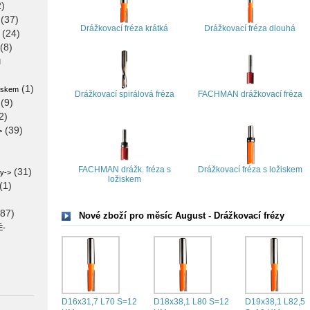
)
(37)
Drážkovací fréza krátká
Drážkovací fréza dlouhá
(24)
(8)
M
(1)
iskem
Drážkovací spirálová fréza
FACHMAN drážkovací fréza
(9)
2)
(39)
>
FACHMAN drážk. fréza s
Drážkovací fréza s ložiskem
(31)
zy->
ložiskem
(1)
87)
Nové zboží pro měsíc August - Drážkovací frézy
É-
D16x31,7 L70 S=12
D18x38,1 L80 S=12
D19x38,1 L82,5