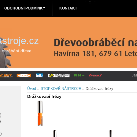
::
::
::
OBCHODNÍ PODMÍNKY
KONTAKT
stroje.cz
o obrábění dřeva
Ja
Úvod
::
STOPKOVÉ NÁSTROJE
:: Drážkovací frézy
Drážkovací frézy
)
)
)