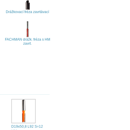
Drážkovací fréza zavrtávací
FACHMAN drážk. fréza s HM
zavrt.
D19x50,8 L92 S=12