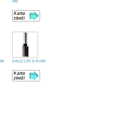
HM
HM
D4x10 L55 S=8 HM