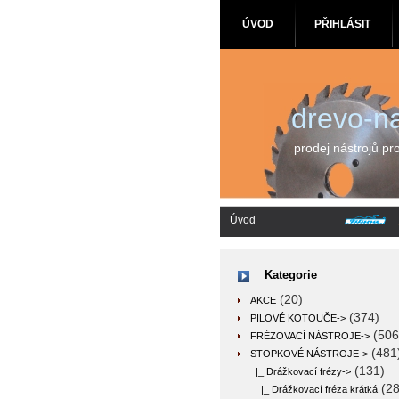
ÚVOD
PŘIHLÁSIT
drevo-na
prodej nástrojů pr
Úvod
Kategorie
(20)
AKCE
(374)
PILOVÉ KOTOUČE->
(506
FRÉZOVACÍ NÁSTROJE->
(481
STOPKOVÉ NÁSTROJE
->
(131)
|_ Drážkovací frézy
->
(28
|_ Drážkovací fréza krátká