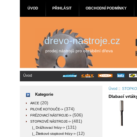
ÚVOD
PŘIHLÁSIT
OBCHODNÍ PODMÍNKY
drevo-nastroje.cz
prodej nástrojů pro obrábění dřeva
Úvod
Úvod
::
STOPKO
Kategorie
Dlabací vrták
(20)
AKCE
(374)
PILOVÉ KOTOUČE->
(506)
FRÉZOVACÍ NÁSTROJE->
(481)
STOPKOVÉ NÁSTROJE
->
(131)
|_ Drážkovací frézy->
(12)
|_ Žiletkové stopkové frézy->