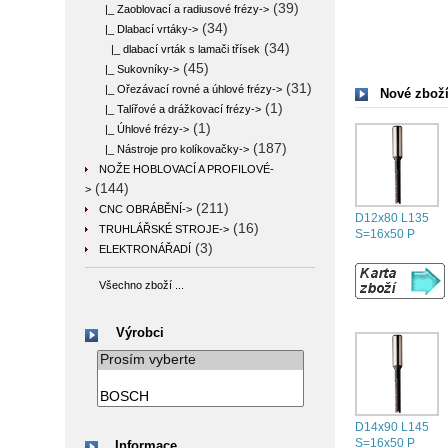
(39)
|_ Zaoblovací a radiusové frézy->
(34)
|_ Dlabací vrtáky
->
(34)
|_ dlabací vrták s lamači třísek
(45)
|_ Sukovníky->
(31)
|_ Ořezávací rovné a úhlové frézy->
Nové zboží
(1)
|_ Talířové a drážkovací frézy->
(1)
|_ Úhlové frézy->
(187)
|_ Nástroje pro kolíkovačky->
NOŽE HOBLOVACÍ A PROFILOVÉ-
(144)
>
(211)
CNC OBRÁBĚNÍ->
D12x80 L135
(16)
TRUHLÁŘSKÉ STROJE->
S=16x50 P
(3)
ELEKTRONÁŘADÍ
Všechno zboží ...
Výrobci
D14x90 L145
S=16x50 P
Informace