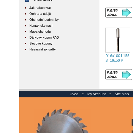
Jak nakupovat
Ochrana údajů
Obchodní podmínky
Kontaktujte nás!
Mapa obchodu
Dárkový kupón FAQ
Slevové kupóny
Nezasílat aktuality
D16x100 L155
S=16x50 P
Úvod
::
My Account
::
Site Map