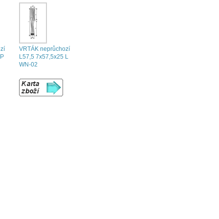
zí
VRTÁK neprůchozí
 P
L57,5 7x57,5x25 L
WN-02