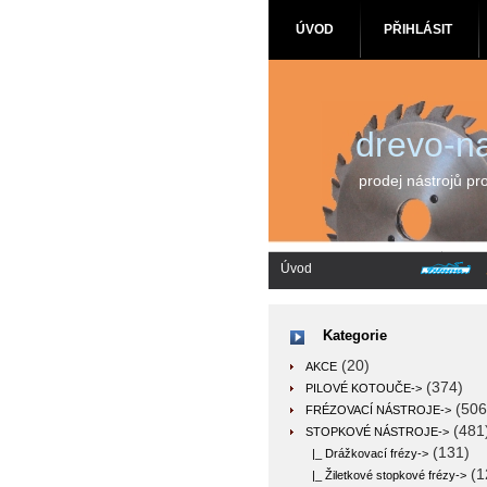
ÚVOD
PŘIHLÁSIT
drevo-na
prodej nástrojů pr
Úvod
Kategorie
(20)
AKCE
(374)
PILOVÉ KOTOUČE->
(506
FRÉZOVACÍ NÁSTROJE->
(481
STOPKOVÉ NÁSTROJE
->
(131)
|_ Drážkovací frézy->
(1
|_ Žiletkové stopkové frézy->