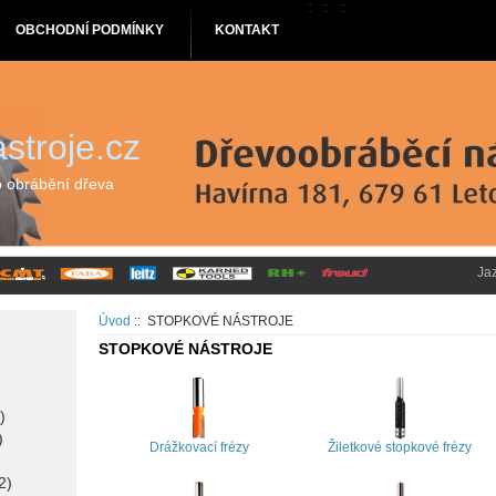
::
::
::
OBCHODNÍ PODMÍNKY
KONTAKT
stroje.cz
o obrábění dřeva
Ja
Úvod
:: STOPKOVÉ NÁSTROJE
STOPKOVÉ NÁSTROJE
)
)
Drážkovací frézy
Žiletkové stopkové frézy
2)