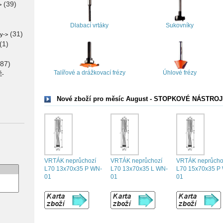
(39)
>
Dlabací vrtáky
Sukovníky
(31)
zy->
(1)
87)
Talířové a drážkovací frézy
Úhlové frézy
É-
Nové zboží pro měsíc August - STOPKOVÉ NÁSTRO
VRTÁK neprůchozí
VRTÁK neprůchozí
VRTÁK neprůcho
L70 13x70x35 P WN-
L70 13x70x35 L WN-
L70 15x70x35 P
01
01
01