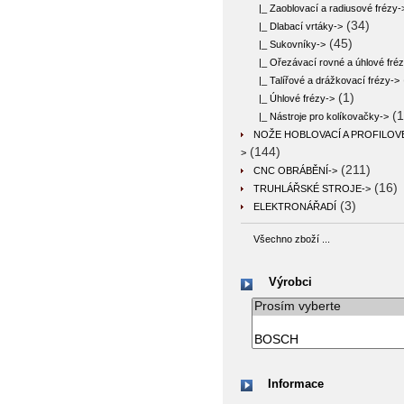
|_ Zaoblovací a radiusové frézy-
(34)
|_ Dlabací vrtáky->
(45)
|_ Sukovníky->
|_ Ořezávací rovné a úhlové fré
|_ Talířové a drážkovací frézy->
(1)
|_ Úhlové frézy->
(1
|_ Nástroje pro kolíkovačky->
NOŽE HOBLOVACÍ A PROFILOV
(144)
>
(211)
CNC OBRÁBĚNÍ->
(16)
TRUHLÁŘSKÉ STROJE->
(3)
ELEKTRONÁŘADÍ
Všechno zboží ...
Výrobci
Informace