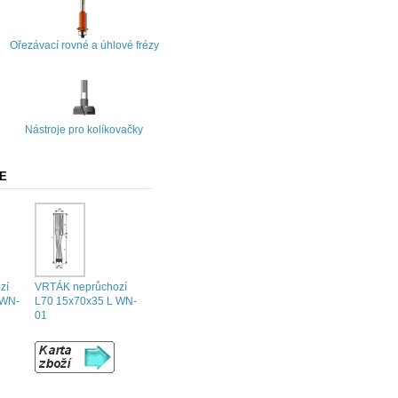
Ořezávací rovné a úhlové frézy
Nástroje pro kolíkovačky
JE
zí
VRTÁK neprůchozí
 WN-
L70 15x70x35 L WN-
01