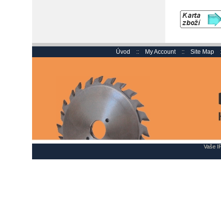
Úvod
::
My Account
::
Site Map
Vaše IP