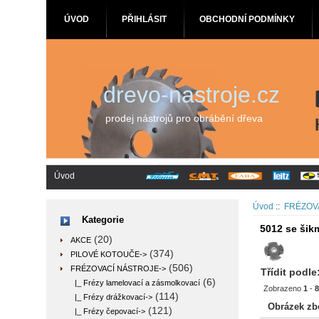
ÚVOD
PŘIHLÁSIT
OBCHODNÍ PODMÍNKY
drevo-nastroje.cz
prodej nástrojů pro obrábění dřeva
Úvod
Úvod
::
FRÉZOV
Kategorie
5012 se šik
(20)
AKCE
(374)
PILOVÉ KOTOUČE->
(506)
FRÉZOVACÍ NÁSTROJE
->
Třídit podle
(6)
|_ Frézy lamelovací a zásmolkovací
Zobrazeno
1
-
(114)
|_ Frézy drážkovací->
Obrázek zb
(121)
|_ Frézy čepovací->