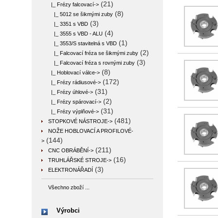
(21)
|_ Frézy falcovací
->
(8)
|_ 5012 se šikmými zuby
(3)
|_ 3351 s VBD
(4)
|_ 3555 s VBD - ALU
(1)
|_ 3553/S stavitelná s VBD
(2)
|_ Falcovací fréza se šikmými zuby
(3)
|_ Falcovací fréza s rovnými zuby
(8)
|_ Hoblovací válce->
(172)
|_ Frézy rádiusové->
(31)
|_ Frézy úhlové->
(2)
|_ Frézy spárovací->
(31)
|_ Frézy výplňové->
(481)
STOPKOVÉ NÁSTROJE->
NOŽE HOBLOVACÍ A PROFILOVÉ-
(144)
>
(211)
CNC OBRÁBĚNÍ->
(16)
TRUHLÁŘSKÉ STROJE->
(3)
ELEKTRONÁŘADÍ
Všechno zboží ...
Výrobci