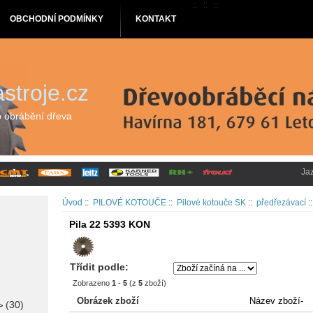
::
::
::
OBCHODNÍ PODMÍNKY
KONTAKT
stroje.cz
o obrábění dřeva
Ja
Úvod
::
PILOVÉ KOTOUČE
::
Pilové kotouče SK
::
předřezávací
:
Pila 22 5393 KON
Třídit podle:
Zobrazeno
1
-
5
(z
5
zboží)
Obrázek zboží
Název zboží-
(30)
>