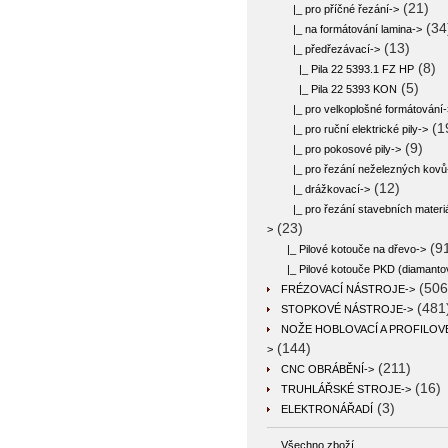
(21)
|_ pro příčné řezání->
(34
|_ na formátování lamina->
(13)
|_ předřezávací
->
(8)
|_ Pila 22 5393.1 FZ HP
(5)
|_ Pila 22 5393 KON
|_ pro velkoplošné formátování-
(1
|_ pro ruční elektrické pily->
(9)
|_ pro pokosové pily->
|_ pro řezání neželezných kovů
(12)
|_ drážkovací->
|_ pro řezání stavebních materiá
(23)
>
(9
|_ Pilové kotouče na dřevo->
|_ Pilové kotouče PKD (diamanto
(506
FRÉZOVACÍ NÁSTROJE->
(481
STOPKOVÉ NÁSTROJE->
NOŽE HOBLOVACÍ A PROFILOV
(144)
>
(211)
CNC OBRÁBĚNÍ->
(16)
TRUHLÁŘSKÉ STROJE->
(3)
ELEKTRONÁŘADÍ
Všechno zboží ...