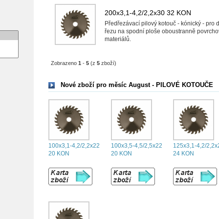
200x3,1-4,2/2,2x30 32 KON
Předřezávací pilový kotouč - kónický - pro do
řezu na spodní ploše oboustranně povrch
materiálů.
Zobrazeno
1
-
5
(z
5
zboží)
Nové zboží pro měsíc August - PILOVÉ KOTOUČE
100x3,1-4,2/2,2x22
100x3,5-4,5/2,5x22
125x3,1-4,2/2,2x
20 KON
20 KON
24 KON