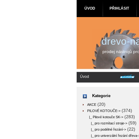
ÚVOD
PŘIHLÁSIT
drevo-na
prodej nástrojů pr
Úvod
Kategorie
(20)
AKCE
(374)
PILOVÉ KOTOUČE
->
(283)
|_ Pilové kotouče SK
->
(59)
|_ pro rozmítací stroje->
(22)
|_ pro podélné řezání->
|_ pro univerzální řezání dřeva-