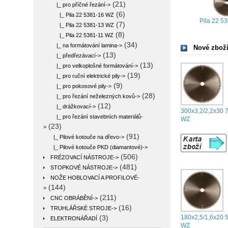
(21)
|_ pro příčné řezání
->
(6)
|_ Pila 22 5381-16 WZ
Pila 22 5
(7)
|_ Pila 22 5381-13 WZ
(8)
|_ Pila 22 5381-11 WZ
(34)
|_ na formátování lamina->
Nové zboží
(13)
|_ předřezávací->
(13)
|_ pro velkoplošné formátování->
(19)
|_ pro ruční elektrické pily->
(9)
|_ pro pokosové pily->
(28)
|_ pro řezání neželezných kovů->
(12)
|_ drážkovací->
300x3,2/2,2x30 
|_ pro řezání stavebních materiálů-
WZ
(23)
>
(91)
|_ Pilové kotouče na dřevo->
|_ Pilové kotouče PKD (diamantové)->
(506)
FRÉZOVACÍ NÁSTROJE->
(481)
STOPKOVÉ NÁSTROJE->
NOŽE HOBLOVACÍ A PROFILOVÉ-
(144)
>
(211)
CNC OBRÁBĚNÍ->
(16)
TRUHLÁŘSKÉ STROJE->
180x2,5/1,6x20 
(3)
ELEKTRONÁŘADÍ
WZ