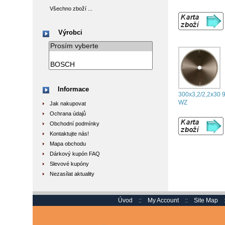
Všechno zboží ...
Výrobci
Informace
300x3,2/2,2x30 
WZ
Jak nakupovat
Ochrana údajů
Obchodní podmínky
Kontaktujte nás!
Mapa obchodu
Dárkový kupón FAQ
Slevové kupóny
Nezasílat aktuality
Úvod
::
My Account
::
Site Map