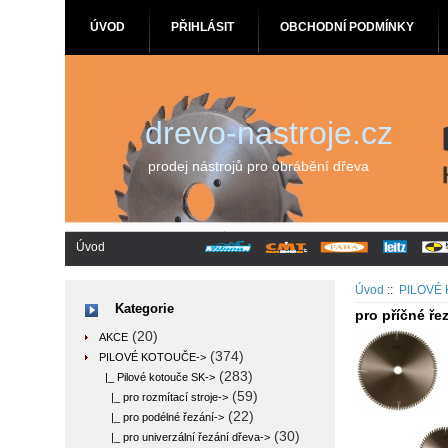
ÚVOD
PŘIHLÁSIT
OBCHODNÍ PODMÍNKY
drevo-nastroje.cz
prodej nástrojů pro obrábění dřeva
Úvod
Úvod
::
PILOVÉ
Kategorie
pro příčné ře
(20)
AKCE
(374)
PILOVÉ KOTOUČE
->
(283)
|_ Pilové kotouče SK
->
(59)
|_ pro rozmítací stroje->
(22)
|_ pro podélné řezání->
(30)
|_ pro univerzální řezání dřeva->