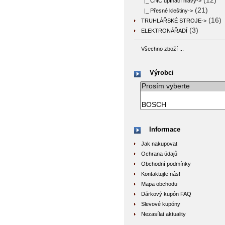
(12)
|_ CNC upínací hlavy->
(21)
|_ Přesné kleštiny->
(16)
TRUHLÁŘSKÉ STROJE->
(3)
ELEKTRONÁŘADÍ
Všechno zboží ...
Výrobci
Informace
Jak nakupovat
Ochrana údajů
Obchodní podmínky
Kontaktujte nás!
Mapa obchodu
Dárkový kupón FAQ
Slevové kupóny
Nezasílat aktuality