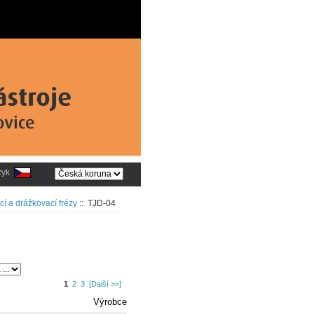
zyk
í a drážkovací frézy
:: TJD-04
1
2
3
[Další >>]
Výrobce