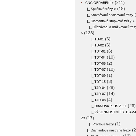
(211)
CNC OBRÁBĚNÍ
->
(18)
|_ Spirálové frézy->
(
|_ Srovnávací a falcovací frézy
|_ Diamantové stopkové frézy
->
|_ Ořezávací a drážkovací fréz
(133)
>
(6)
|_ TD-01
(6)
|_ TD-02
(6)
|_ TDT-01
(10)
|_ TDT-04
(2)
|_ TDT-06
(10)
|_ TDT-07
(1)
|_ TDT-09
(3)
|_ TDT-15
(28)
|_ TJD-04
(14)
|_ TJD-07
(4)
|_ TJD-08
(26)
|_ DIANOVA PLUS Z1+1
|_ VÝKONNOSTNÍ FR. DIAMA
(17)
Z3
(1)
|_ Profilové frézy
(2
|_ Diamantové nástrčné frézy