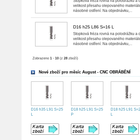
Stopková fréza rovná na polodrážku a 
velikost přesahu olepovaného materiál
násobné ostření. Na objednávku,...
D16 h25 L86 S=16 L
Stopková fréza rovná na polodrážku a 
velikost přesahu olepovaného materiál
násobné ostření. Na objednávku,...
Zobrazeno
1
-
10
(z
28
zboží)
Nové zboží pro měsíc August - CNC OBRÁBĚNÍ
D16 h35 L91 S=25
D18 h25 L91 S=25
D18 h25 L91 S=
L
P
L