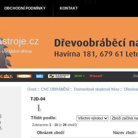
::
::
::
OBCHODNÍ PODMÍNKY
KONTAKT
stroje.cz
o obrábění dřeva
Ja
Úvod
::
CNC OBRÁBĚNÍ
::
Diamantové stopkové frézy
::
Ořezávac
TJD-04
)
Třídit podle:
)
Zobrazeno
1
-
10
(z
28
zboží)
É-
Obrázek zboží
Název zboží-