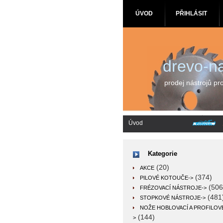
ÚVOD
PŘIHLÁSIT
drevo-na
prodej nástrojů pr
Úvod
Kategorie
(20)
AKCE
(374)
PILOVÉ KOTOUČE->
(506
FRÉZOVACÍ NÁSTROJE->
(481
STOPKOVÉ NÁSTROJE->
NOŽE HOBLOVACÍ A PROFILOV
(144)
>