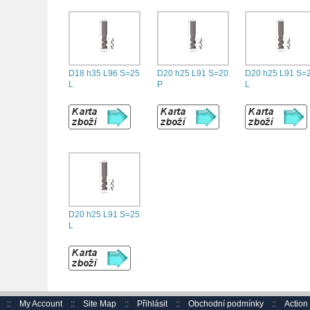
D18 h35 L96 S=25
D20 h25 L91 S=20
D20 h25 L91 S=
L
P
L
D20 h25 L91 S=25
L
::
My Account
::
Site Map
::
Přihlásit
::
Obchodní podmínky
::
Actio