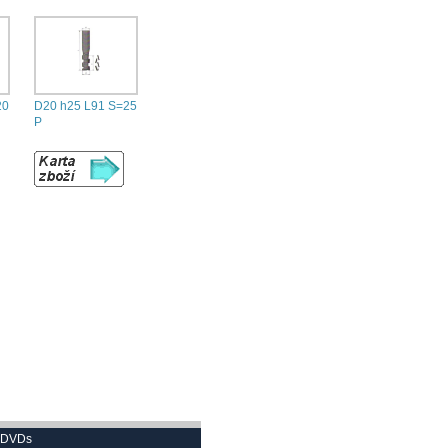
20
D20 h25 L91 S=25
P
n DVDs