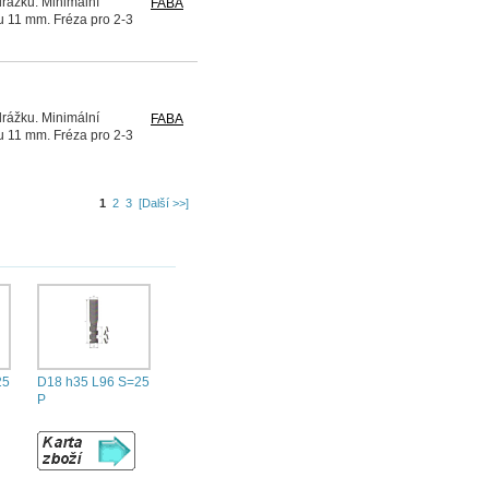
drážku. Minimální
FABA
u 11 mm. Fréza pro 2-3
drážku. Minimální
FABA
u 11 mm. Fréza pro 2-3
1
2
3
[Další >>]
25
D18 h35 L96 S=25
P