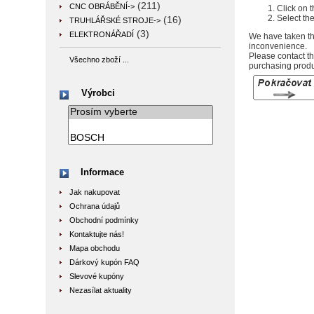
(211)
CNC OBRÁBĚNÍ->
Click on 
Select the
(16)
TRUHLÁŘSKÉ STROJE->
(3)
ELEKTRONÁŘADÍ
We have taken thi
inconvenience.
Please contact th
Všechno zboží ...
purchasing produc
Výrobci
Informace
Jak nakupovat
Ochrana údajů
Obchodní podmínky
Kontaktujte nás!
Mapa obchodu
Dárkový kupón FAQ
Slevové kupóny
Nezasílat aktuality